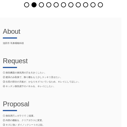
About
池田市 耳鼻咽喉科様
Request
① 換気機器の換気用の穴を大きくしたい。
② 建具のみ取換で、飾り棚をもう少しスッキリ見せたい。
③ 出窓の部分の天板が、かなりキズついているため、キレイにしてほしい。
④ キッチン換気扇下のパネルを、キレイにしたい。
Proposal
① 換気用穴→ガラリで ご提案。
② 内部の棚板を、クリアガラスに変更。
③ キズに強い ダイノックシートの上貼。