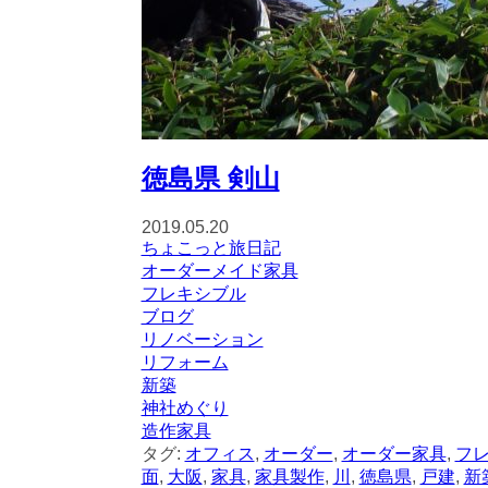
徳島県 剣山
2019.05.20
ちょこっと旅日記
オーダーメイド家具
フレキシブル
ブログ
リノベーション
リフォーム
新築
神社めぐり
造作家具
タグ:
オフィス
,
オーダー
,
オーダー家具
,
フ
面
,
大阪
,
家具
,
家具製作
,
川
,
徳島県
,
戸建
,
新