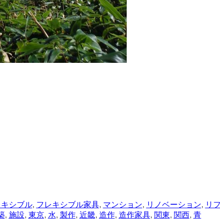
レキシブル
,
フレキシブル家具
,
マンション
,
リノベーション
,
リ
築
,
施設
,
東京
,
水
,
製作
,
近畿
,
造作
,
造作家具
,
関東
,
関西
,
青