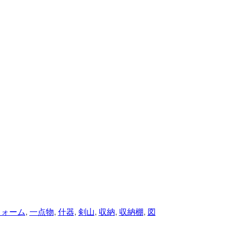
フォーム
,
一点物
,
什器
,
剣山
,
収納
,
収納棚
,
図