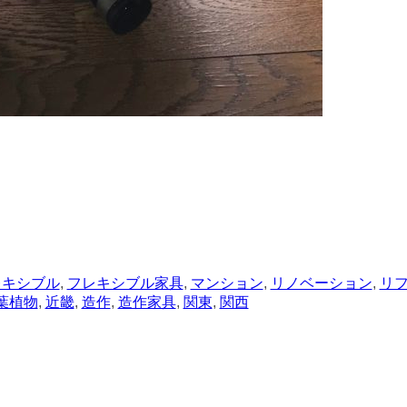
レキシブル
,
フレキシブル家具
,
マンション
,
リノベーション
,
リ
葉植物
,
近畿
,
造作
,
造作家具
,
関東
,
関西