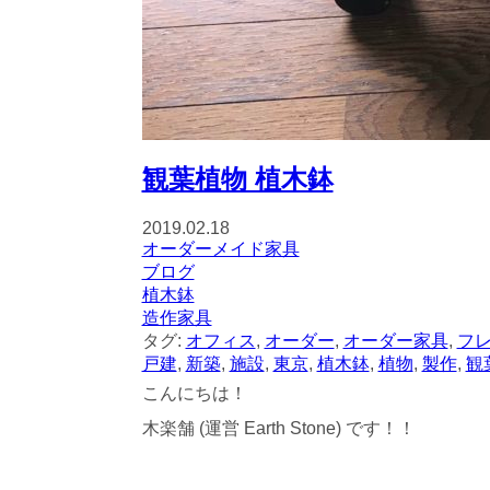
観葉植物 植木鉢
2019.02.18
オーダーメイド家具
ブログ
植木鉢
造作家具
タグ:
オフィス
,
オーダー
,
オーダー家具
,
フ
戸建
,
新築
,
施設
,
東京
,
植木鉢
,
植物
,
製作
,
観
こんにちは！
木楽舗 (運営 Earth Stone) です！！