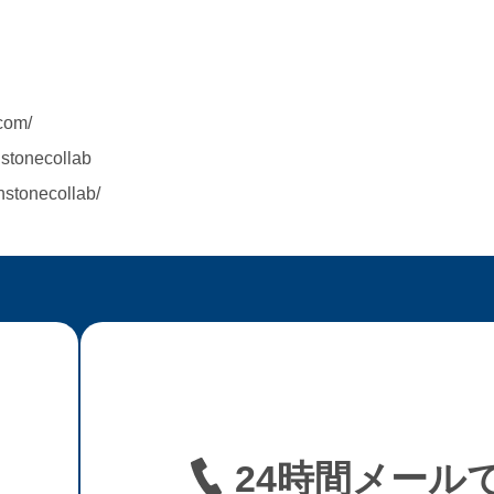
com/
stonecollab
hstonecollab/
24時間メール