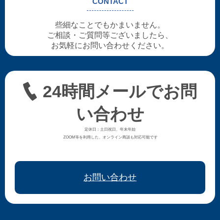
CONTACT
些細なことでもかまいません。
ご相談・ご質問等ございましたら、
お気軽にお問い合わせください。
24時間メールでお問
い合わせ
定休日：土日祝日、年末年始
ZOOM等を利用した、オンライン商談も対応可能です
お問い合わせ