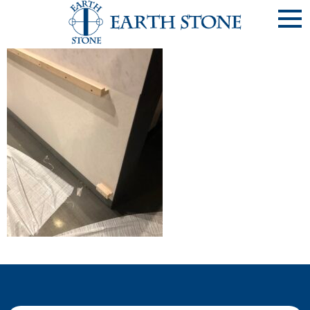
《20210314-3》T・ｼﾞｮｲ新潟万代 (新潟市中央区)