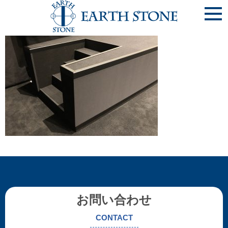
《完20190619-6》舞台挨拶ｽﾃｰｼﾞ･･･梅田ﾌﾞﾙｸ7(大阪市北区)
お問い合わせ
CONTACT