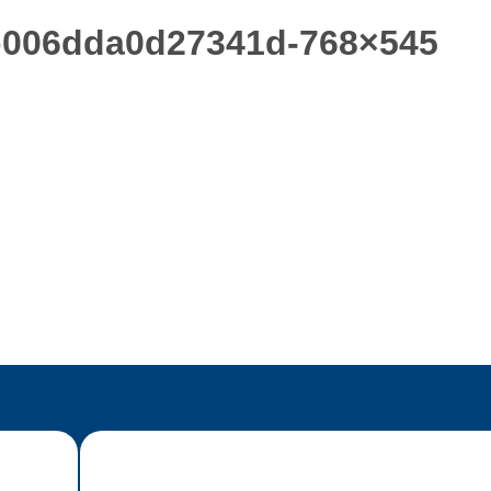
b006dda0d27341d-768×545
ホーム
アースストンについて
オーダー家具
フレキシブル家具