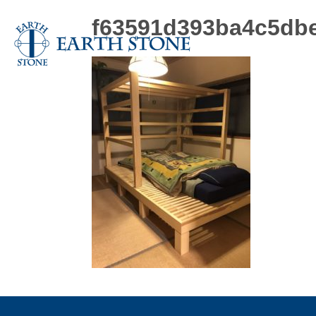
f63591d393ba4c5db