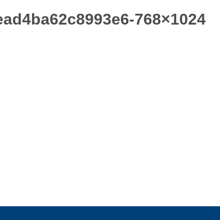
ead4ba62c8993e6-768×1024
ホーム
アースストンについて
オーダー家具
フレキシブル家具