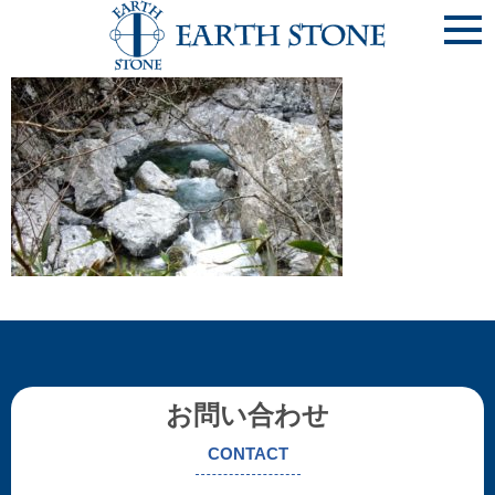
d2f54fc5a8f19629333ce7a3fb276b3c-768×539
お問い合わせ
CONTACT