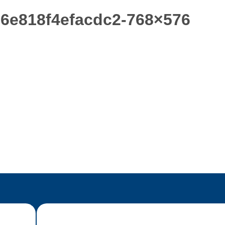
6e818f4efacdc2-768×576
ホーム
アースストンについて
オーダー家具
フレキシブル家具