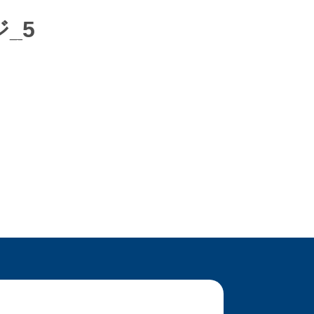
゙_5
レジン家具
ワークフロー
取引先会社様
お問い合わせ