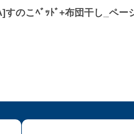
]すのこﾍﾞｯﾄﾞ+布団干し_ペーシ
ホーム
アースストンについて
オーダー家具
フレキシブル家具