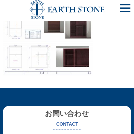
《神戸市東灘区 N様邸》[3]ﾘﾋﾞﾝｸﾞ_物入収納_ページ_2
お問い合わせ
CONTACT