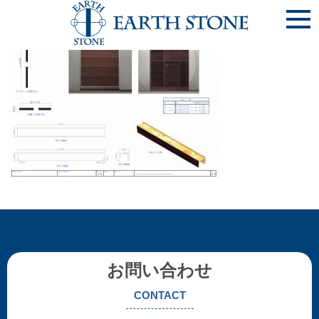
《神戸市東灘区 N様邸》[3]ﾘﾋﾞﾝｸﾞ_物入収納_ページ_6
お問い合わせ
CONTACT