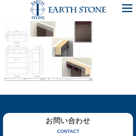
《神戸市東灘区 N様邸》[4]洋室(1)_ｼｽﾃﾑ収納上部棚_ページ
_1
お問い合わせ
CONTACT