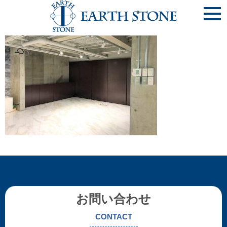
《完20200425-4》㈱今田ﾊｳｼﾞﾝｸﾞ様 (大阪市住吉区)
お問い合わせ
CONTACT