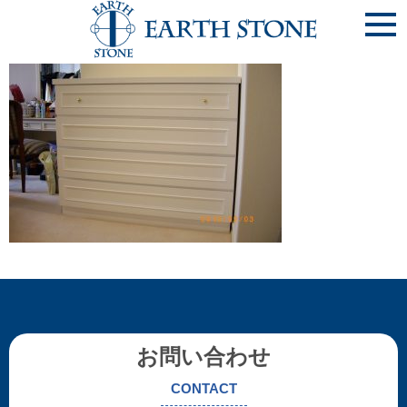
《地袋-13》ｷｬﾋﾞﾈｯﾄ
お問い合わせ
CONTACT