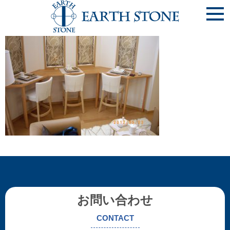
《ﾃﾞｽｸ-9-①》ｶｳﾝﾀｰﾃﾞｽｸ
お問い合わせ
CONTACT