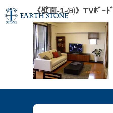
《壁面-1-㈰》TVﾎﾞｰﾄ