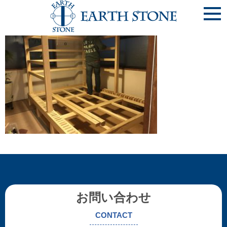
12bacc89aaa85facb8bc6de6b913b9bc-768×576
お問い合わせ
CONTACT