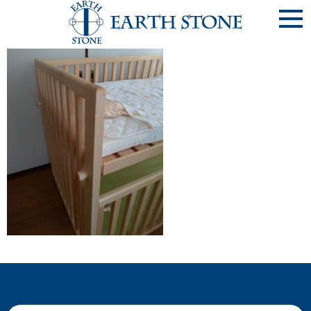
P_20200907_135044