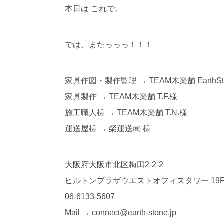
本日は これで。
では、またっっっ！！！
家具作図・製作監理 → TEAM木楽舗 EarthSt
家具製作 → TEAM木楽舗 T.F.様
施工職人様 → TEAM木楽舗 T.N.様
運送屋様 → 榮運送㈱ 様
大阪府大阪市北区梅田2-2-2
ヒルトンプラザウエストオフィスタワー 19
06-6133-5607
Mail → connect@earth-stone.jp