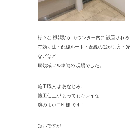
様々な 機器類が カウンター内に 設置され
有効寸法・配線ルート・配線の逃がし方・家
などなど
脳領域フル稼働の 現場でした。
施工職人は おなじみ、
施工仕上が とってもキレイな
腕のよい T.N.様 です！
短いですが、