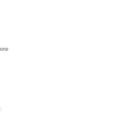
one
F