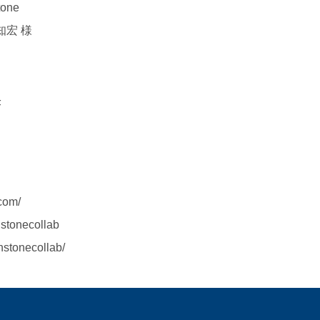
one
知宏 様
F
com/
stonecollab
hstonecollab/