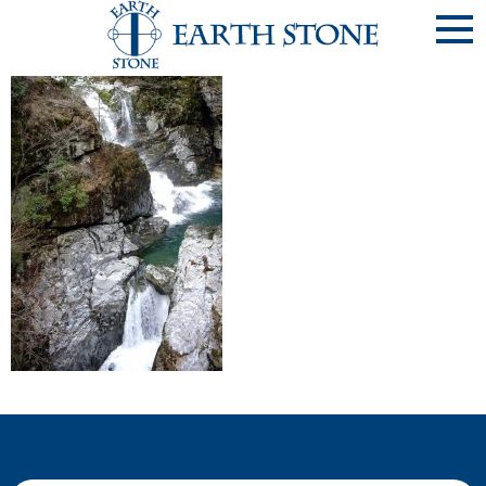
《みたらい渓谷》画像 037