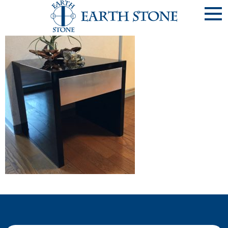
《20190415》黒漆風ｻｲﾄﾞﾃｰﾌﾞﾙ ④･･･木楽舗