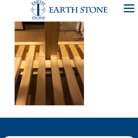
《ﾍﾞｯﾄﾞ-1-④》布団干付すのこﾍﾞｯﾄﾞ