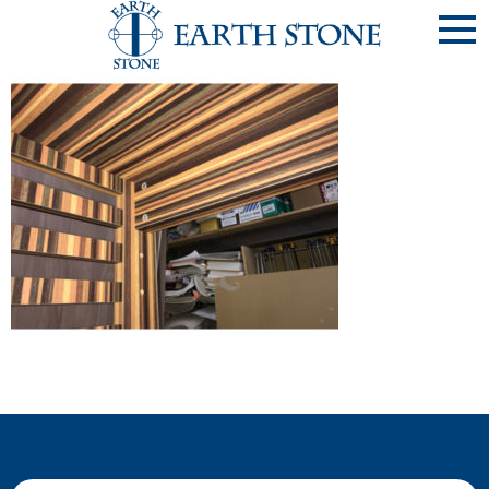
《ﾃﾞｽｸ-11-⑨》ｷｯｽﾞﾃﾞｽｸ