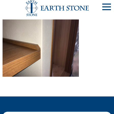
《ｶｳﾝﾀｰ-2-②》PCｶｳﾝﾀｰ