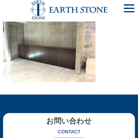
《完20200425-1》㈱今田ﾊｳｼﾞﾝｸﾞ様 (大阪市住吉区)
お問い合わせ
CONTACT