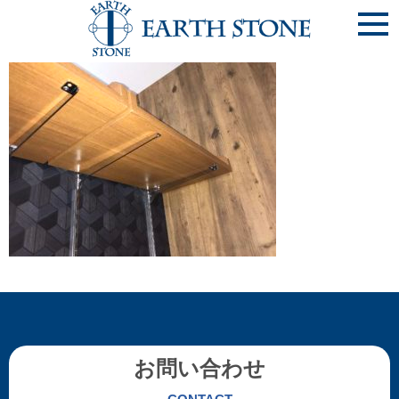
《完20190312》[4-4]2F 書斎_PCｶｳﾝﾀｰ+WB棚･･･井上慎ノ
介様邸(京都府城陽市)
お問い合わせ