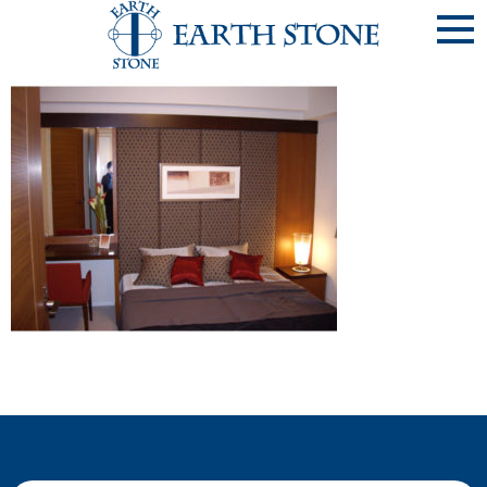
《壁面-8》ﾄﾞﾚｯｻｰ+ﾍﾞｯﾄﾞﾍｯﾄﾞ