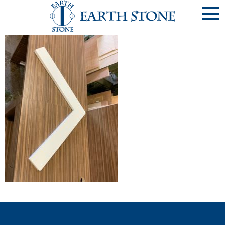
《写20190818-16》【高松東店】受付ｶｳﾝﾀｰ･･･JOYFITﾖｶﾞ
様 (香川県高松市)