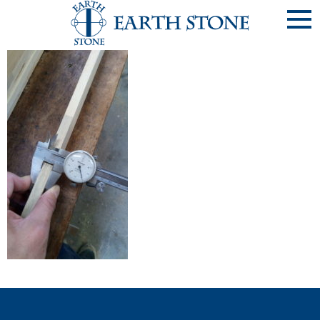
《写20190423-3》【508･山田様邸】芯材厚み合わせ②･･･ﾛ
ｰﾚﾙｺｰﾄ宝塚RF(西宮市)