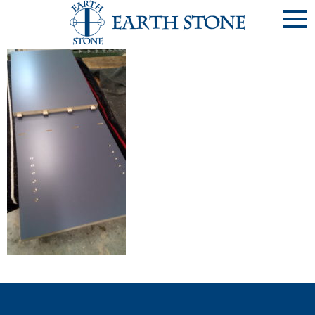
《写20190423-18》【508･山田様邸】上台組立①･･･ﾛｰﾚﾙｺｰ
ﾄ宝塚RF(西宮市)